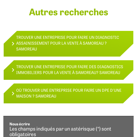
Autres recherches
TROUVER UNE ENTREPRISE POUR FAIRE UN DIAGNOSTIC
ASSAINISSEMENT POUR LA VENTE À SAMOREAU ?
SAMOREAU
TROUVER UNE ENTREPRISE POUR FAIRE DES DIAGNOSTICS
IMMOBILIERS POUR LA VENTE À SAMOREAU? SAMOREAU
OÙ TROUVER UNE ENTREPRISE POUR FAIRE UN DPE D'UNE
MAISON ? SAMOREAU
Nous écrire
Les champs indiqués par un astérisque (*) sont
obligatoires